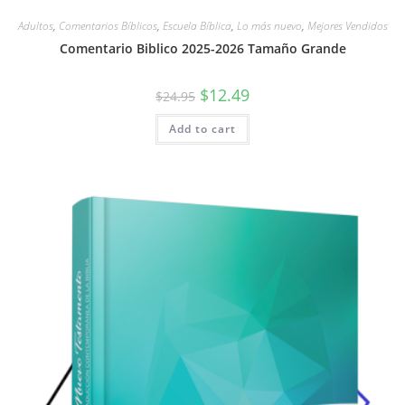
Adultos
,
Comentarios Bíblicos
,
Escuela Bíblica
,
Lo más nuevo
,
Mejores Vendidos
Comentario Biblico 2025-2026 Tamaño Grande
$
12.49
$
24.95
Add to cart