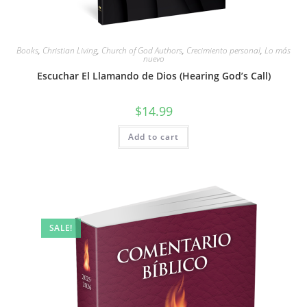
Books
,
Christian Living
,
Church of God Authors
,
Crecimiento personal
,
Lo más
nuevo
Escuchar El Llamando de Dios (Hearing God’s Call)
$
14.99
Add to cart
SALE!