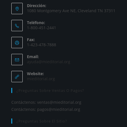
Dirección:
1080 Montgomery Ave NE, Cleveland TN 37311
Teléfono:
1-800-451-2441
Fax:
1-423-478-7888
Email:
ayuda@mieditorial.org
Website:
mieditorial.org
¿Preguntas Sobre Ventas O Pagos?
Contáctenos:
ventas@mieditorial.org
Contáctenos:
pagos@mieditorial.org
¿Preguntas Sobre El Sitio?