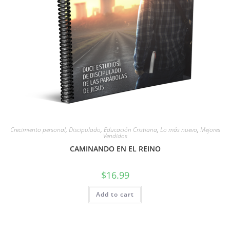
Crecimiento personal
,
Discipulado
,
Educación Cristiana
,
Lo más nuevo
,
Mejores
Vendidos
CAMINANDO EN EL REINO
$
16.99
Add to cart