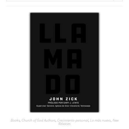
Books
,
Church of God Authors
,
Crecimiento personal
,
Lo más nuevo
,
New
Releases