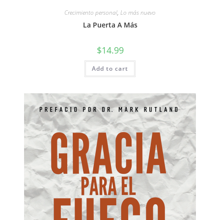
Crecimiento personal
,
Lo más nuevo
La Puerta A Más
$
14.99
Add to cart