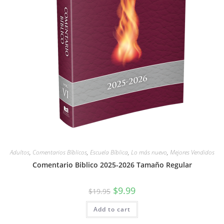
Adultos
,
Comentarios Bíblicos
,
Escuela Bíblica
,
Lo más nuevo
,
Mejores Vendidos
Comentario Biblico 2025-2026 Tamaño Regular
$
9.99
$
19.95
Add to cart