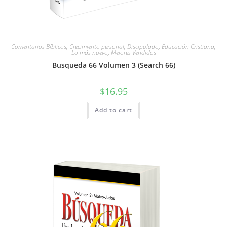
Comentarios Bíblicos
,
Crecimiento personal
,
Discipulado
,
Educación Cristiana
,
Lo más nuevo
,
Mejores Vendidos
Busqueda 66 Volumen 3 (Search 66)
$
16.95
Add to cart