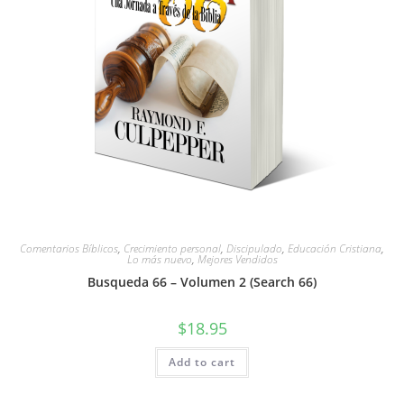
Comentarios Bíblicos
,
Crecimiento personal
,
Discipulado
,
Educación Cristiana
,
Lo más nuevo
,
Mejores Vendidos
Busqueda 66 – Volumen 2 (Search 66)
$
18.95
Add to cart