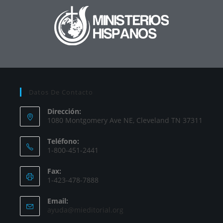
Datos De Contacto
Dirección:
1080 Montgomery Ave NE, Cleveland TN 37311
Teléfono:
1-800-451-2441
Fax:
1-423-478-7888
Email:
ayuda@mieditorial.org