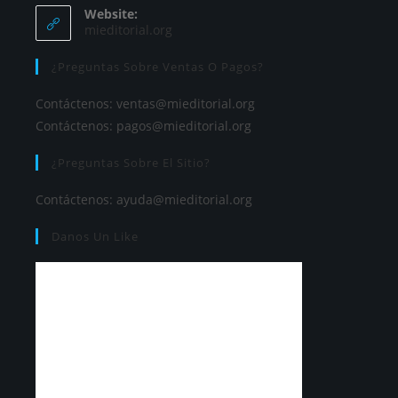
Website:
mieditorial.org
¿Preguntas Sobre Ventas O Pagos?
Contáctenos:
ventas@mieditorial.org
Contáctenos:
pagos@mieditorial.org
¿Preguntas Sobre El Sitio?
Contáctenos:
ayuda@mieditorial.org
Danos Un Like