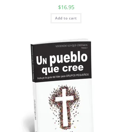
$
16.95
Add to cart