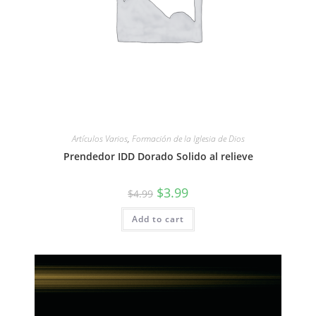
Artículos Varios
,
Formación de la Iglesia de Dios
Prendedor IDD Dorado Solido al relieve
$
3.99
$
4.99
Add to cart