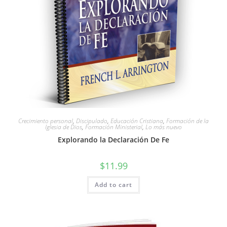
Crecimiento personal
,
Discipulado
,
Educación Cristiana
,
Formación de la
Iglesia de Dios
,
Formación Ministerial
,
Lo más nuevo
Explorando la Declaración De Fe
$
11.99
Add to cart