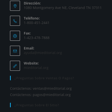
Dirección:
1080 Montgomery Ave NE, Cleveland TN 37311
Teléfono:
1-800-451-2441
Fax:
1-423-478-7888
Email:
ayuda@mieditorial.org
Website:
mieditorial.org
¿Preguntas Sobre Ventas O Pagos?
Contáctenos:
ventas@mieditorial.org
Contáctenos:
pagos@mieditorial.org
¿Preguntas Sobre El Sitio?