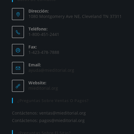
Dirección:
1080 Montgomery Ave NE, Cleveland TN 37311
Teléfono:
1-800-451-2441
Fax:
1-423-478-7888
Email:
ayuda@mieditorial.org
Website:
mieditorial.org
¿Preguntas Sobre Ventas O Pagos?
Contáctenos:
ventas@mieditorial.org
Contáctenos:
pagos@mieditorial.org
¿Preguntas Sobre El Sitio?