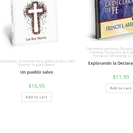
Crecimiento personal
,
Discipu
Cristiana
,
Formación de la Ig
Formación Ministerial
,
Lo
Discipulado
,
Formación de la Iglesia de Dios
,
Serie
Explorando la Declara
Viviendo lo que Creemos
Un pueblo salvo
$
11.99
$
16.95
Add to cart
Add to cart