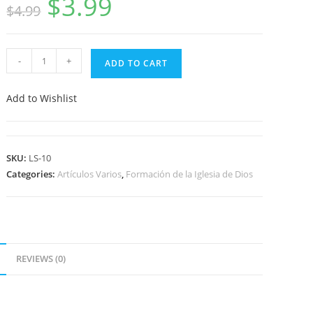
$
3.99
$
4.99
-
+
ADD TO CART
Add to Wishlist
SKU:
LS-10
Categories:
Artículos Varios
,
Formación de la Iglesia de Dios
REVIEWS (0)