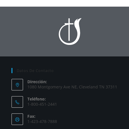
Datos De Contacto
Dirección:
1080 Montgomery Ave NE, Cleveland TN 37311
Teléfono:
1-800-451-2441
Fax:
1-423-478-7888