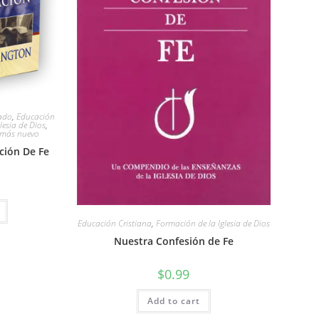
lado
,
Educación
lesia de Dios
,
 más nuevo
ción De Fe
Educación Cristiana
,
Formación de la Iglesia de Dios
Nuestra Confesión de Fe
$
0.99
Add to cart