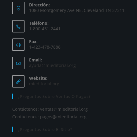
Dirección:
1080 Montgomery Ave NE, Cleveland TN 37311
Teléfono:
1-800-451-2441
Fax:
1-423-478-7888
Email:
ayuda@mieditorial.org
Website:
mieditorial.org
¿Preguntas Sobre Ventas O Pagos?
Contáctenos:
ventas@mieditorial.org
Contáctenos:
pagos@mieditorial.org
¿Preguntas Sobre El Sitio?