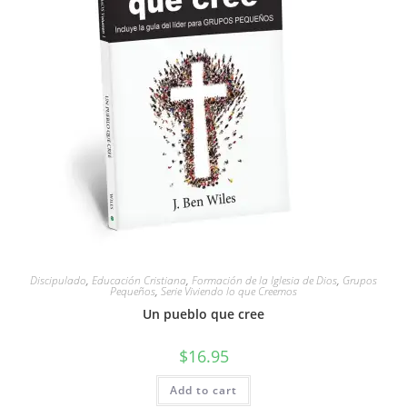
Discipulado
,
Educación Cristiana
,
Formación de la Iglesia de Dios
,
Grupos
Pequeños
,
Serie Viviendo lo que Creemos
Un pueblo que cree
$
16.95
Add to cart