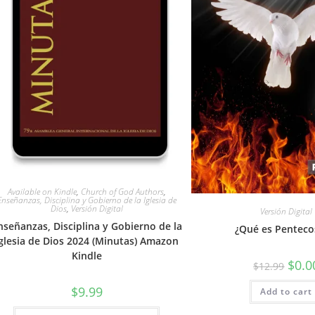
Available on Kindle
,
Church of God Authors
,
Enseñanzas, Disciplina y Gobierno de la Iglesia de
Dios
,
Versión Digital
Versión Digital
nseñanzas, Disciplina y Gobierno de la
¿Qué es Penteco
glesia de Dios 2024 (Minutas) Amazon
Kindle
$
0.0
$
12.99
$
9.99
Add to cart