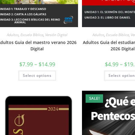
Adultos
,
Escuela Bíblica
,
Versión Digital
Adultos
,
Escuela Bíblica
,
Ve
dultos Guia del maestro verano 2026
Adultos Guia del estudia
Digital
2026 Digital
$
7.99
–
$
14.99
$
4.99
–
$
19
Select options
Select optio
SALE!