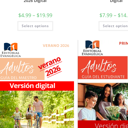
2026 Digital
Digital
$
4.99
–
$
19.99
$
7.99
–
$
14
Select options
Select optio