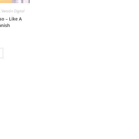
,
Versión Digital
o – Like A
anish