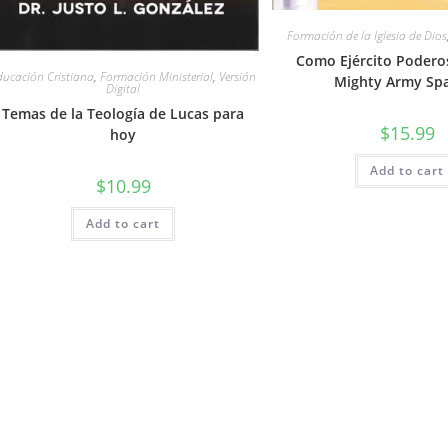
Formación de la Iglesia de Dios
Como Ejército Poderos
ducación Cristiana
,
Formación Ministerial
,
Versión
Mighty Army Sp
Digital
Temas de la Teología de Lucas para
$
15.99
hoy
Add to cart
$
10.99
Add to cart