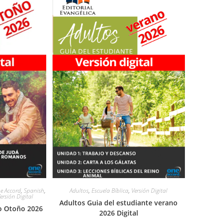
e Accord
,
Spanish
,
Adultos
,
Escuela Bíblica
,
Versión Digital
ersión Digital
Adultos Guia del estudiante verano
o Otoño 2026
2026 Digital