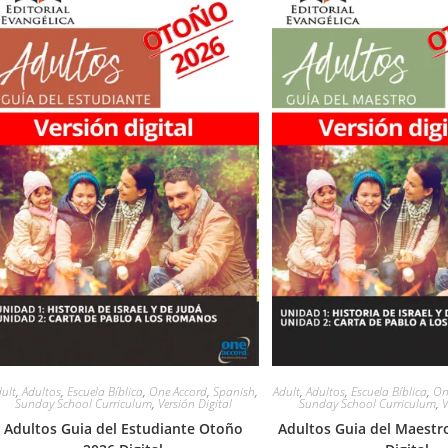
ult
,
Adultos
,
Escuela Bíblica
,
One Accord
,
Spanish
,
Adult
,
Adultos
,
Escuela Bíblica
,
On
Sunday School Curriculum
,
Versión Digital
Sunday School Curriculum
,
V
Adultos Guia del Estudiante Otoño
Adultos Guia del Maestr