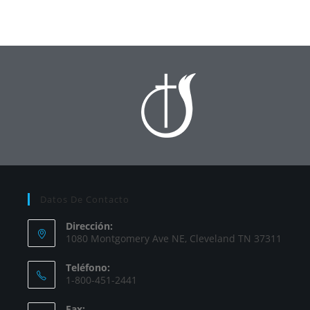
Datos De Contacto
Dirección:
1080 Montgomery Ave NE, Cleveland TN 37311
Teléfono:
1-800-451-2441
Fax: