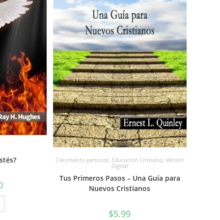
stés?
Crecimiento personal
,
Educación Cristiana
,
Versión
Digital
Tus Primeros Pasos – Una Guía para
0
Nuevos Cristianos
$
5.99