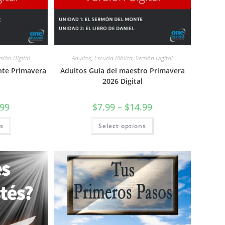
rsión Digital
Adultos
,
Escuela Bíblica
,
Versión Digital
nte Primavera
Adultos Guia del maestro Primavera
2026 Digital
.99
$
7.99
–
$
14.99
ns
Select options