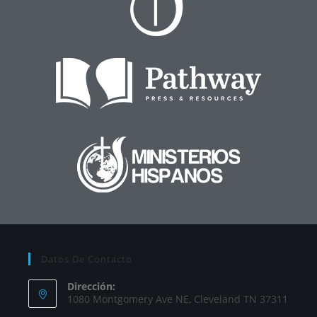
Datos De Contacto
Dirección:
1080 Montgomery Ave NE, Cleveland TN 37311