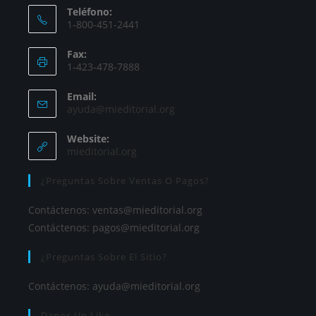
Teléfono:
1-800-451-2441
Fax:
1-423-478-7888
Email:
ayuda@mieditorial.org
Website:
mieditorial.org
¿Preguntas Sobre Ventas O Pagos?
Contáctenos:
ventas@mieditorial.org
Contáctenos:
pagos@mieditorial.org
¿Preguntas Sobre El Sitio?
Contáctenos:
ayuda@mieditorial.org
Danos Un Like