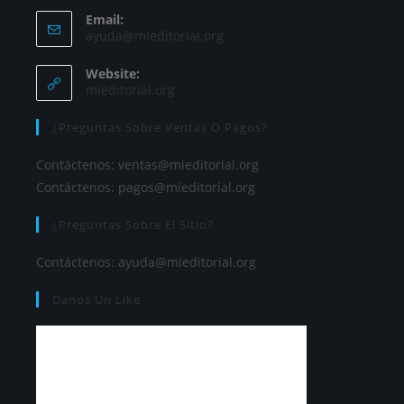
Email:
ayuda@mieditorial.org
Website:
mieditorial.org
¿Preguntas Sobre Ventas O Pagos?
Contáctenos:
ventas@mieditorial.org
Contáctenos:
pagos@mieditorial.org
¿Preguntas Sobre El Sitio?
Contáctenos:
ayuda@mieditorial.org
Danos Un Like