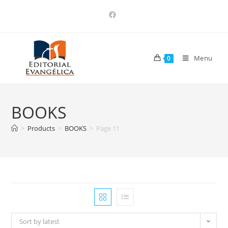
Menu
0
BOOKS
>
Products
>
BOOKS
>
Page 11
Sort by latest