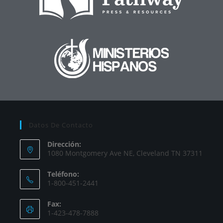
Datos De Contacto
Dirección:
1080 Montgomery Ave NE, Cleveland TN 37311
Teléfono:
1-800-451-2441
Fax:
1-423-478-7888