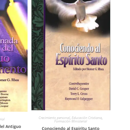
Crecimiento personal
,
Educación Cristiana
,
ial
Formación Ministerial
del Antiguo
Conociendo al Espiritu Santo