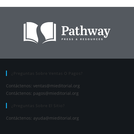
¿Preguntas Sobre Ventas O Pagos?
Contáctenos:
ventas@mieditorial.org
Contáctenos:
pagos@mieditorial.org
¿Preguntas Sobre El Sitio?
Contáctenos:
ayuda@mieditorial.org