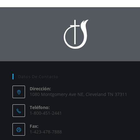
Datos De Contacto
Dirección:
1080 Montgomery Ave NE, Cleveland TN 37311
Teléfono:
1-800-451-2441
Fax:
1-423-478-7888