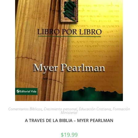
Comentarios Bíblicos
,
Crecimiento personal
,
Educación Cristiana
,
Formación
Ministerial
A TRAVES DE LA BIBLIA – MYER PEARLMAN
$
19.99