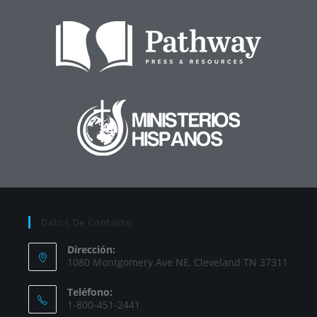
Datos De Contacto
Dirección:
1080 Montgomery Ave NE, Cleveland TN 37311
Teléfono:
1-800-451-2441