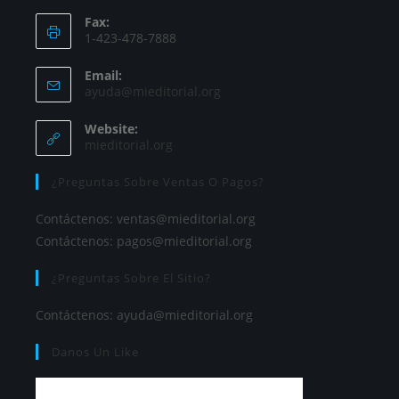
Fax:
1-423-478-7888
Email:
ayuda@mieditorial.org
Website:
mieditorial.org
¿Preguntas Sobre Ventas O Pagos?
Contáctenos:
ventas@mieditorial.org
Contáctenos:
pagos@mieditorial.org
¿Preguntas Sobre El Sitio?
Contáctenos:
ayuda@mieditorial.org
Danos Un Like