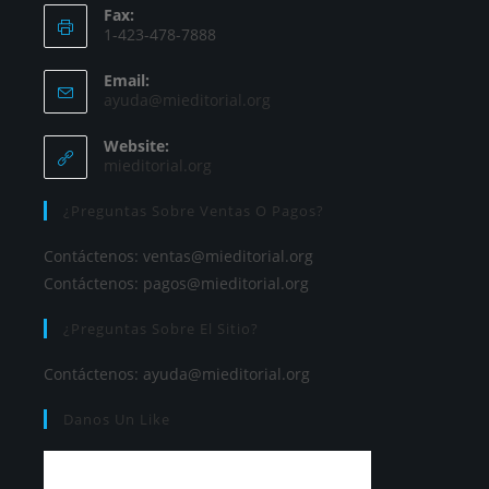
Fax:
1-423-478-7888
Email:
ayuda@mieditorial.org
Website:
mieditorial.org
¿Preguntas Sobre Ventas O Pagos?
Contáctenos:
ventas@mieditorial.org
Contáctenos:
pagos@mieditorial.org
¿Preguntas Sobre El Sitio?
Contáctenos:
ayuda@mieditorial.org
Danos Un Like