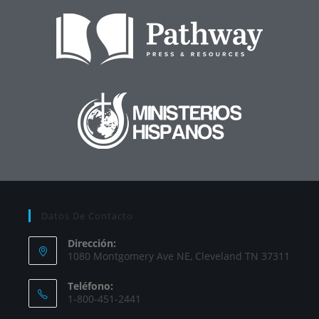
Datos De Contacto
Dirección:
1080 Montgomery Ave NE, Cleveland TN 37311
Teléfono:
1-800-451-2441