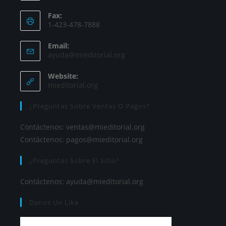
Fax:
1-423-478-7888
Email:
ayuda@mieditorial.org
Website:
mieditorial.org
¿Preguntas Sobre Ventas O Pagos?
Contáctenos:
ventas@mieditorial.org
Contáctenos:
pagos@mieditorial.org
¿Preguntas Sobre El Sitio?
Contáctenos:
ayuda@mieditorial.org
Danos Un Like