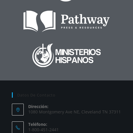
Datos De Contacto
Dirección:
1080 Montgomery Ave NE, Cleveland TN 37311
Teléfono:
1-800-451-2441