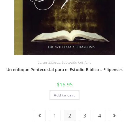
Cursos Bíblicos
,
Educación Cristiana
Un enfoque Pentecostal para el Estudio Biblico – Filipenses
$
16.95
Add to cart
1
2
3
4