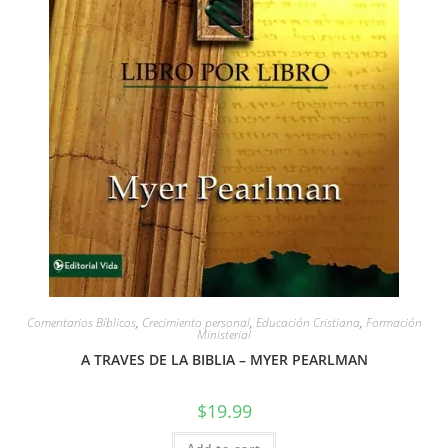
Comentarios Bíblicos
,
Crecimiento personal
,
Educación Cristiana
,
Formación
Ministerial
A TRAVES DE LA BIBLIA – MYER PEARLMAN
$
19.99