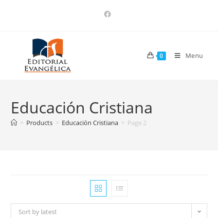
Menu
0
Educación Cristiana
>
Products
>
Educación Cristiana
>
Page 2
Sort by latest