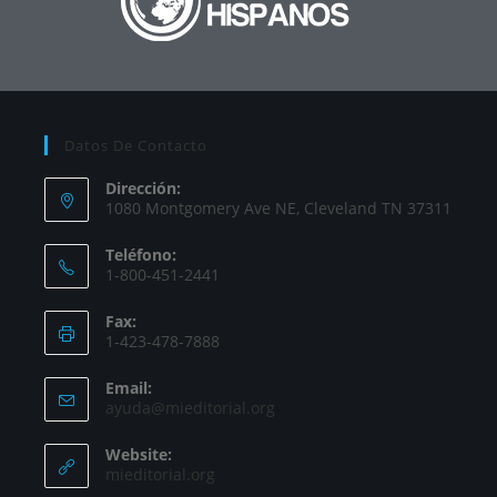
Datos De Contacto
Dirección:
1080 Montgomery Ave NE, Cleveland TN 37311
Teléfono:
1-800-451-2441
Fax:
1-423-478-7888
Email:
ayuda@mieditorial.org
Website:
mieditorial.org