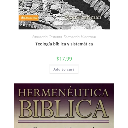
Educación Cristiana
,
Formación Ministerial
Teología bíblica y sistemática
$
17.99
Add to cart