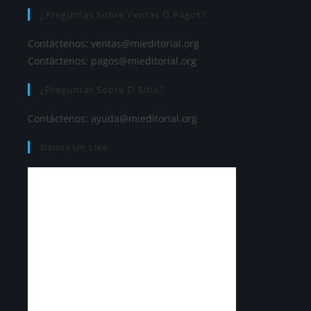
¿Preguntas Sobre Ventas O Pagos?
Contáctenos:
ventas@mieditorial.org
Contáctenos:
pagos@mieditorial.org
¿Preguntas Sobre El Sitio?
Contáctenos:
ayuda@mieditorial.org
Danos Un Like